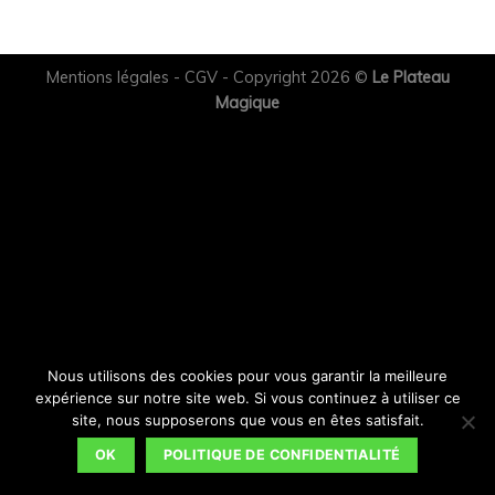
Mentions légales
-
CGV
- Copyright 2026 ©
Le Plateau
Magique
Nous utilisons des cookies pour vous garantir la meilleure
expérience sur notre site web. Si vous continuez à utiliser ce
site, nous supposerons que vous en êtes satisfait.
OK
POLITIQUE DE CONFIDENTIALITÉ